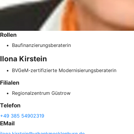
Rollen
Baufinanzierungsberaterin
Ilona
Kirstein
BVGeM-zertifizierte Modernisierungsberaterin
Filialen
Regionalzentrum Güstrow
Telefon
+49 385 54902319
EMail
ilona.
kirstein@
vrbankmecklenburg.de