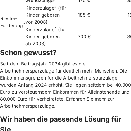
Grundzulage
175 €
3
4
Kinderzulage
(für
Kinder geboren
185 €
1
Riester-
vor 2008)
2
Förderung
4
Kinderzulage
(für
Kinder geboren
300 €
3
ab 2008)
Schon gewusst?
Seit dem Beitragsjahr 2024 gibt es die
Arbeitnehmersparzulage für deutlich mehr Menschen. Die
Einkommensgrenzen für die Arbeitnehmersparzulage
wurden Anfang 2024 erhöht. Sie liegen seitdem bei 40.000
Euro zu versteuerndem Einkommen für Alleinstehende und
80.000 Euro für Verheiratete. Erfahren Sie mehr zur
Arbeitnehmersparzulage.
Wir haben die passende Lösung für
Sie