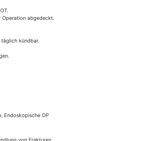
GOT.
r Operation abgedeckt.
 täglich kündbar.
gen.
ie, Endoskopische OP
andlung von Frakturen