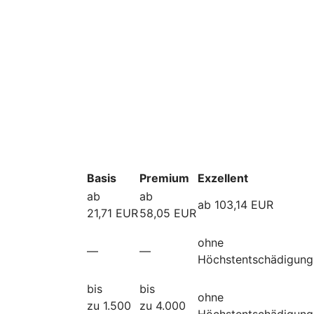
Basis
Premium
Exzellent
ab
ab
ab 103,14 EUR
21,71 EUR
58,05 EUR
ohne
—
—
Höchstentschädigung
bis
bis
ohne
zu 1.500
zu 4.000
Höchstentschädigung