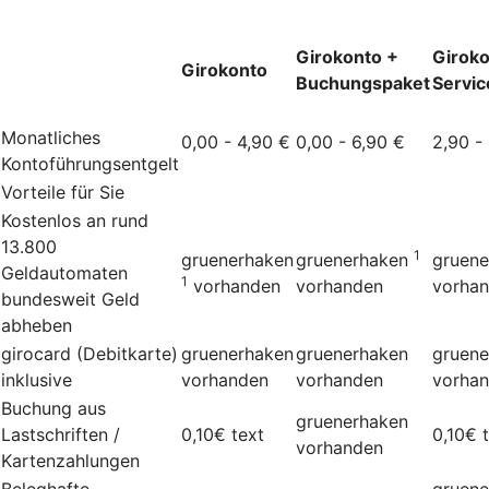
Girokonto +
Giroko
Girokonto
Buchungspaket
Servic
Monatliches
0,00 - 4,90 €
0,00 - 6,90 €
2,90 -
Kontoführungsentgelt
Vorteile für Sie
Kostenlos an rund
13.800
1
gruenerhaken
gruenerhaken
gruene
Geldautomaten
1
vorhanden
vorhanden
vorha
bundesweit Geld
abheben
girocard (Debitkarte)
gruenerhaken
gruenerhaken
gruene
inklusive
vorhanden
vorhanden
vorha
Buchung aus
gruenerhaken
Lastschriften /
0,10€
text
0,10€
vorhanden
Kartenzahlungen