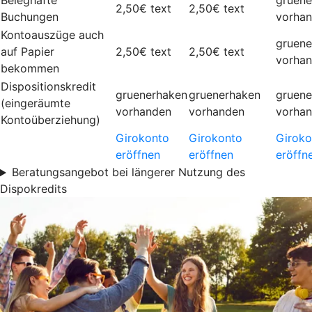
Beleghafte
gruene
2,50€
text
2,50€
text
Buchungen
vorha
Kontoauszüge auch
gruene
auf Papier
2,50€
text
2,50€
text
vorha
bekommen
Dispositionskredit
gruenerhaken
gruenerhaken
gruene
(eingeräumte
vorhanden
vorhanden
vorha
Kontoüberziehung)
Girokonto
Girokonto
Giroko
eröffnen
eröffnen
eröffn
Beratungsangebot bei längerer Nutzung des
Dispokredits