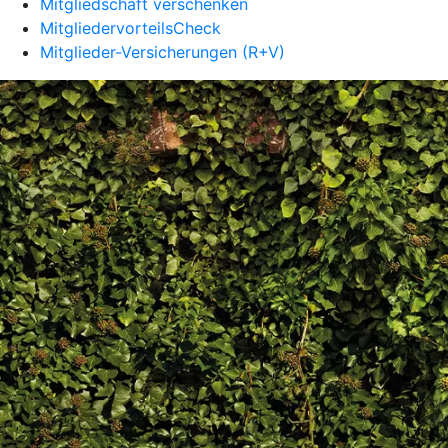
Mitgliedschaft verschenken
MitgliedervorteilsCheck
Mitglieder-Versicherungen (R+V)