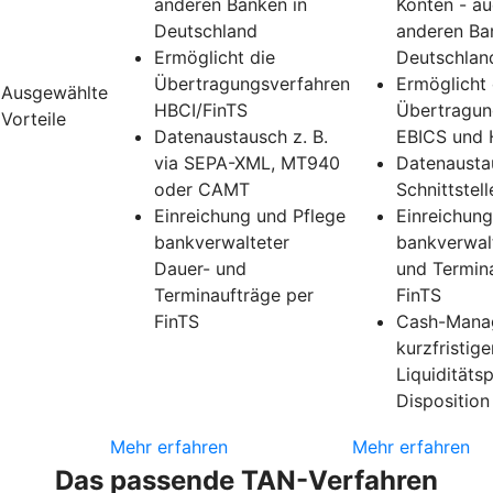
anderen Banken in
Konten - au
Deutschland
anderen Ba
Ermöglicht die
Deutschlan
Übertragungsverfahren
Ermöglicht 
Ausgewählte
HBCI/FinTS
Übertragun
Vorteile
Datenaustausch z. B.
EBICS und 
via SEPA-XML, MT940
Datenausta
oder CAMT
Schnittstell
Einreichung und Pflege
Einreichung
bankverwalteter
bankverwal
Dauer- und
und Termin
Terminaufträge per
FinTS
FinTS
Cash-Mana
kurzfristige
Liquiditäts
Disposition
Mehr erfahren
Mehr erfahren
Das passende TAN-Verfahren