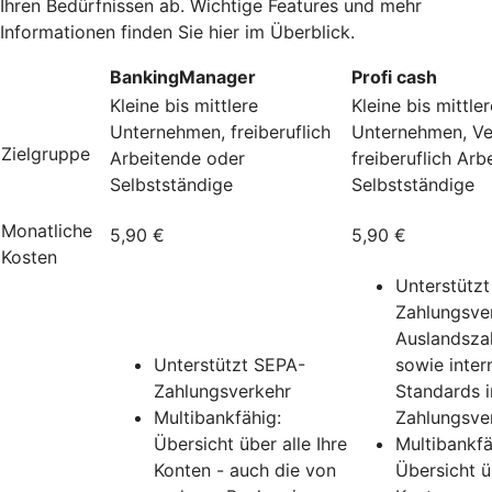
Ihren Bedürfnissen ab. Wichtige Features und mehr
Informationen finden Sie hier im Überblick.
BankingManager
Profi cash
Kleine bis mittlere
Kleine bis mittler
Unternehmen, freiberuflich
Unternehmen, Ve
Zielgruppe
Arbeitende oder
freiberuflich Ar
Selbstständige
Selbstständige
Monatliche
5,90 €
5,90 €
Kosten
Unterstütz
Zahlungsver
Auslandsza
Unterstützt SEPA-
sowie inter
Zahlungsverkehr
Standards 
Multibankfähig:
Zahlungsve
Übersicht über alle Ihre
Multibankfä
Konten - auch die von
Übersicht üb